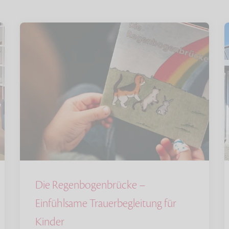
Die Regenbogenbrücke –
Einfühlsame Trauerbegleitung für
Kinder