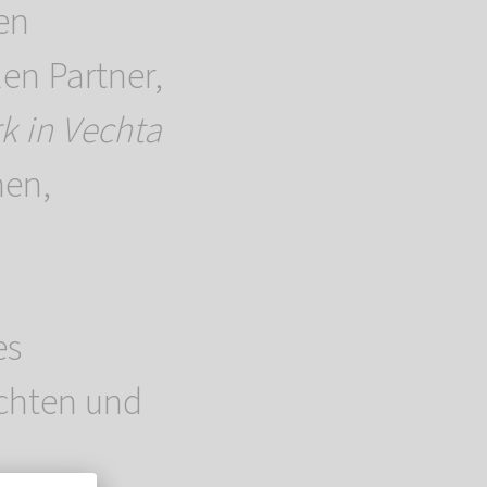
en
en Partner,
k in Vechta
hen,
es
ichten und