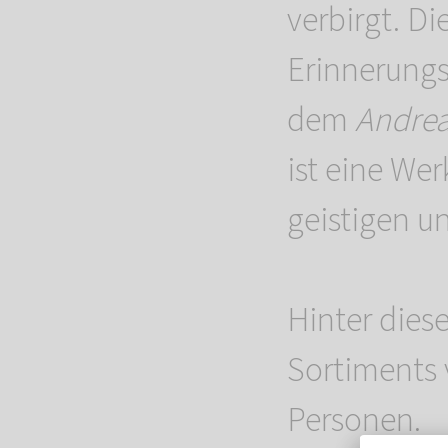
verbirgt. D
Erinnerungs
dem
Andre
ist eine Wer
geistigen u
Hinter dies
Sortiments 
Personen.