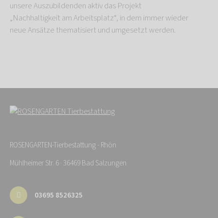
unsere Auszubildenden aktiv das Projekt
„Nachhaltigkeit am Arbeitsplatz“, in dem immer wieder
neue Ansätze thematisiert und umgesetzt werden.
ROSENGARTEN-Tierbestattung - Rhön
Mühlheimer Str. 6 · 36469 Bad Salzungen
03695 8526325