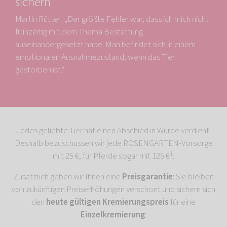
sichern
Martin Rütter: „Der größte Fehler war, dass ich mich nicht
frühzeitig mit dem Thema Bestattung
auseinandergesetzt habe. Man befindet sich in einem
emotionalen Ausnahmezustand, wenn das Tier
gestorben ist.“
Jedes geliebte Tier hat einen Abschied in Würde verdient.
Deshalb bezuschussen wir jede ROSENGARTEN-Vorsorge
1
mit 25 €, für Pferde sogar mit 125 €
.
Zusätzlich geben wir Ihnen eine
Preisgarantie
: Sie bleiben
von zukünftigen Preiserhöhungen verschont und sichern sich
den
heute gültigen Kremierungspreis
für eine
Einzelkremierung
: