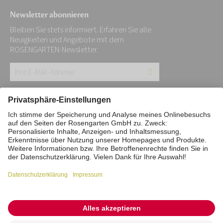
Newsletter abonnieren
Bleiben Sie stets informiert. Erfahren Sie alle
Neuigkeiten und Angebote mit dem
ROSENGARTEN-Newsletter.
Ihre
E-
Mail-
Impressum
Datenschutz
Stiftung
Adresse:
Interne Meldestelle
Zahlungsmittel
*
Vertrag widerrufen
Barrierefreiheitserklärung
Cookie/Tracking-Einstellungen