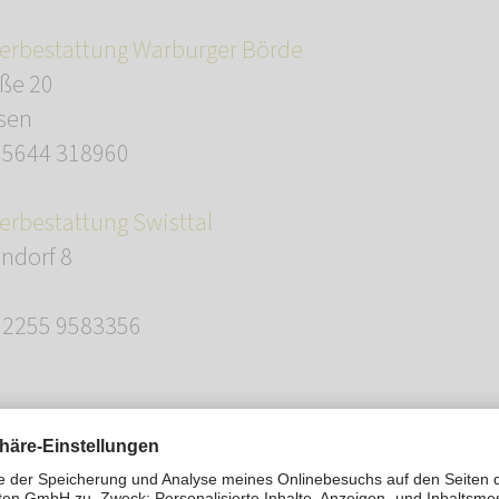
rbestattung Warburger Börde
ße 20
sen
05644 318960
bestattung Swisttal
ndorf 8
02255 9583356