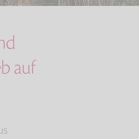
und
b auf
us