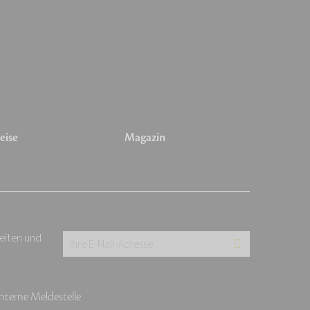
eise
Magazin
keiten und
Ihre
E-
Mail-
Interne Meldestelle
Adresse: