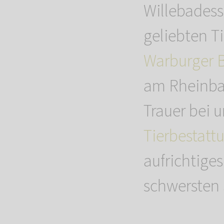
Willebades
geliebten Ti
Warburger 
am Rheinbac
Trauer bei
Tierbestatt
aufrichtige
schwersten