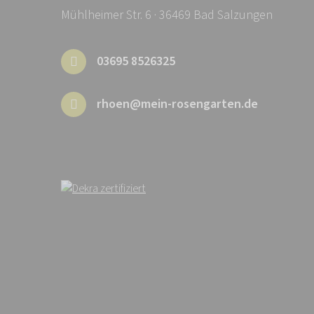
Mühlheimer Str. 6 · 36469 Bad Salzungen
03695 8526325
rhoen@mein-rosengarten.de