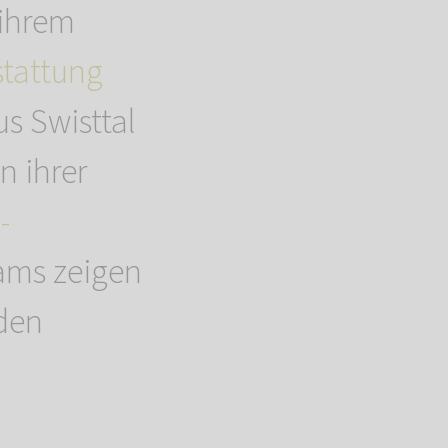
ihrem
tattung
us Swisttal
n ihrer
-
ams zeigen
 den