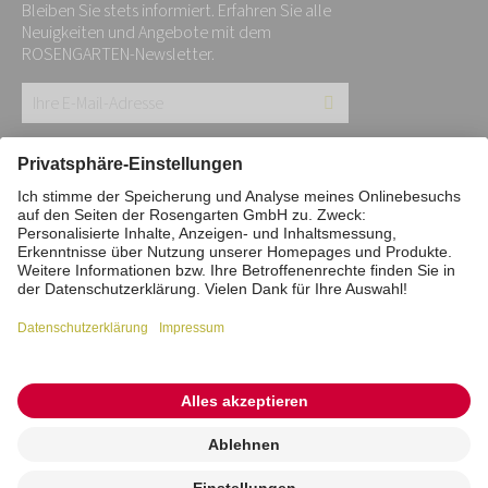
Bleiben Sie stets informiert. Erfahren Sie alle
Neuigkeiten und Angebote mit dem
ROSENGARTEN-Newsletter.
Ihre
E-
Mail-
Impressum
Datenschutz
Stiftung
Adresse:
Interne Meldestelle
Zahlungsmittel
*
Vertrag widerrufen
Barrierefreiheitserklärung
Cookie/Tracking-Einstellungen
© 2026 ROSENGARTEN-Tierbestattung