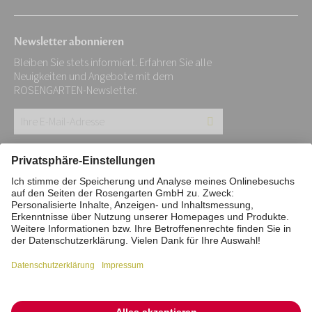
Newsletter abonnieren
Bleiben Sie stets informiert. Erfahren Sie alle
Neuigkeiten und Angebote mit dem
ROSENGARTEN-Newsletter.
Ihre
E-
Mail-
Impressum
Datenschutz
Stiftung
Adresse:
Interne Meldestelle
Zahlungsmittel
*
Vertrag widerrufen
Barrierefreiheitserklärung
Cookie/Tracking-Einstellungen