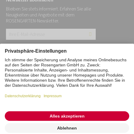
Newsletter abonnieren
Bleiben Sie stets informiert. Erfahren Sie alle
Neuigkeiten und Angebote mit dem
ROSENGARTEN-Newsletter.
Ihre
E-
Mail-
Impressum
Datenschutz
Stiftung
Adresse:
Interne Meldestelle
Zahlungsmittel
*
Vertrag widerrufen
Barrierefreiheitserklärung
Cookie/Tracking-Einstellungen
© 2026 ROSENGARTEN-Tierbestattung