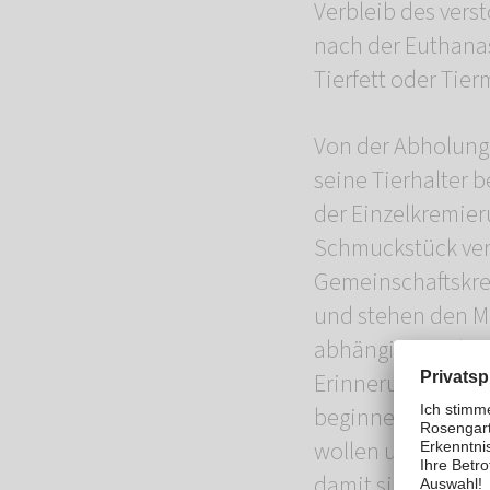
Verbleib des vers
nach der Euthanas
Tierfett oder Tier
Von der Abholung
seine Tierhalter
der Einzelkremie
Schmuckstück vera
Gemeinschaftskre
und stehen den Mö
abhängig von der
Erinnerungsstücke
beginnen bei 60,00
wollen unseren Ti
damit sie zwar tr