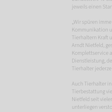
jeweils einen Sta
„Wir spüren immer
Kommunikation un
Tierhaltern Kraft
Arndt Nietfeld, 
Komplettservice 
Dienstleistung, d
Tierhalter jederze
Auch Tierhalter i
Tierbestattung vi
Nietfeld seit vie
unterliegen verst