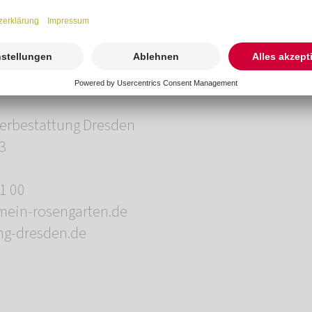
können.“, so Arndt Nietfeld.
ch die Filiale an der Quohrener Straße 78. Seit dem
r ländlich gelegenen Filiale in der Burgstädteler Str
rbestattung Dresden
 3
91 00
mein-rosengarten.de
ng-dresden.de