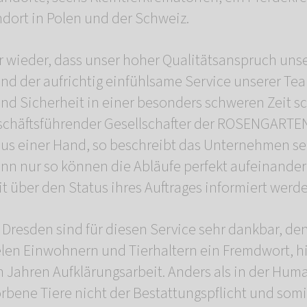
ndort in Polen und der Schweiz.
 wieder, dass unser hoher Qualitätsanspruch uns
d der aufrichtig einfühlsame Service unserer Te
 und Sicherheit in einer besonders schweren Zeit s
geschäftsführender Gesellschafter der ROSENGART
aus einer Hand, so beschreibt das Unternehmen se
enn nur so können die Abläufe perfekt aufeinand
it über den Status ihres Auftrages informiert werd
n Dresden sind für diesen Service sehr dankbar, de
elen Einwohnern und Tierhaltern ein Fremdwort, hie
len Jahren Aufklärungsarbeit. Anders als in der Hu
orbene Tiere nicht der Bestattungspflicht und som