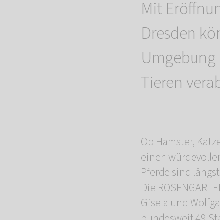
Mit Eröffn
Dresden kön
Umgebung be
Tieren vera
Ob Hamster, Katze
einen würdevolle
Pferde sind längst
Die ROSENGARTEN-
Gisela und Wolfga
bundesweit 49 Sta