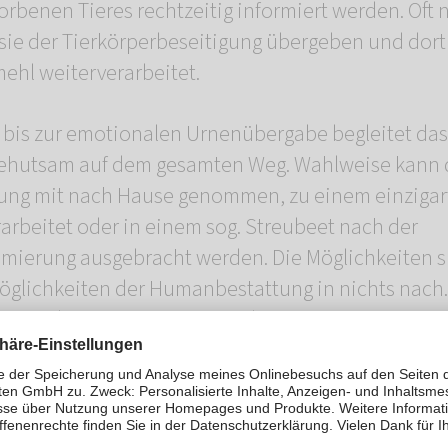
torbenen Tieres rechtzeitig informiert werden. Oft
ie der Tierkörperbeseitigung übergeben und dort
mehl weiterverarbeitet.
 bis zur emotionalen Urnenübergabe begleitet da
 behutsam auf dem gesamten Weg. Wahlweise kann 
rung mit nach Hause genommen, zu einem einzigar
rbeitet oder in einem sog. Streubeet nach der
mierung ausgebracht werden. Die Möglichkeiten 
glichkeiten der Humanbestattung in nichts nach. 
 gewählten Kremierungsart, der gewünschten Urne
n. Die Kosten für die anonyme Basiskremierung e
 €, die Einzelkremierung eines Pferdes kostet bis 
erhaltern nach Möglichkeit alle Wünsche zum Absc
aurig zu uns kommen, aber mit einem guten und si