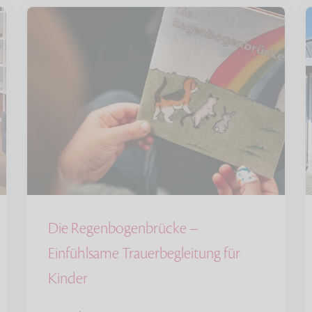
Die Regenbogenbrücke –
Einfühlsame Trauerbegleitung für
Kinder