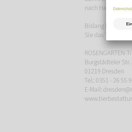
nach Hause gehen 
Bislang befand si
Sie das Team in de
ROSENGARTEN-Tie
Burgstädteler Str.
01219 Dresden
Tel.: 0351 - 26 55 
E-Mail: dresden@
www.tierbestattu