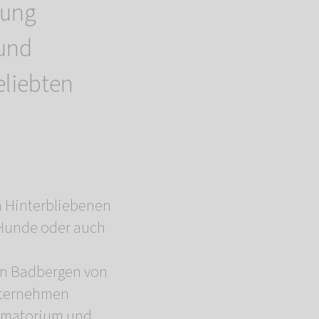
tung
 und
eliebten
n Hinterbliebenen
 Hunde oder auch
en Badbergen von
unternehmen
rematorium und