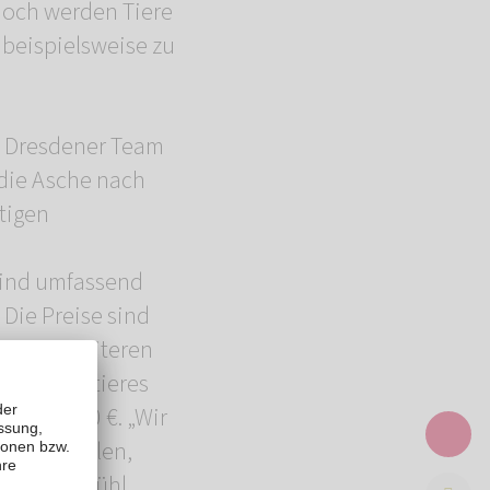
 noch werden Tiere
 beispielsweise zu
s Dresdener Team
die Asche nach
tigen
sind umfassend
Die Preise sind
 sowie weiteren
ines Haustieres
zu 1990,00 €. „Wir
hied erfüllen,
cheren Gefühl