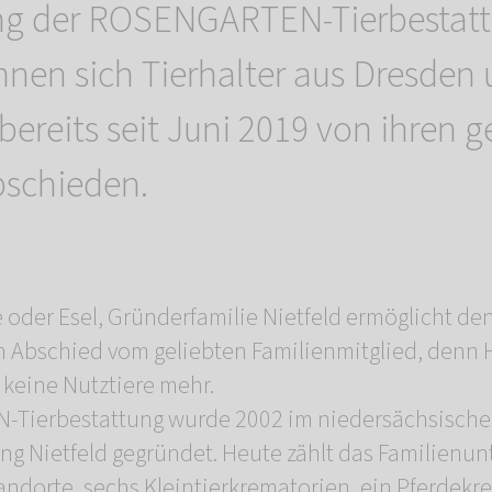
ung der ROSENGARTEN-Tierbestat
nen sich Tierhalter aus Dresden
reits seit Juni 2019 von ihren g
bschieden.
 oder Esel, Gründerfamilie Nietfeld ermöglicht de
n Abschied vom geliebten Familienmitglied, denn
 keine Nutztiere mehr.
Tierbestattung wurde 2002 im niedersächsisch
ng Nietfeld gegründet. Heute zählt das Familien
ndorte, sechs Kleintierkrematorien, ein Pferdek