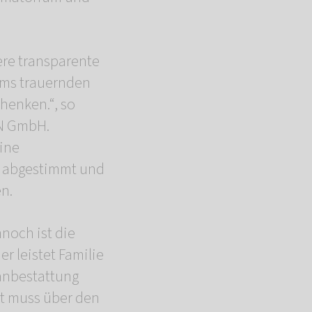
ere transparente
ams trauernden
chenken.“, so
EN GmbH.
ine
er abgestimmt und
en.
nnoch ist die
r leistet Familie
manbestattung
it muss über den