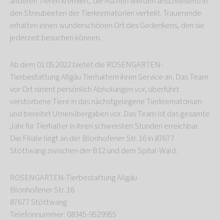
anderen Tieren kremiert, die Aschen werden anschließend in
den Streubeeten der Tierkrematorien verteilt. Trauerende
erhalten einen wunderschönen Ort des Gedenkens, den sie
jederzeit besuchen können.
Ab dem 01.05.2022 bietet die ROSENGARTEN-
Tierbestattung Allgäu Tierhaltern ihren Service an. Das Team
vor Ort nimmt persönlich Abholungen vor, überführt
verstorbene Tiere in das nächstgelegene Tierkrematorium
und bereitet Urnenübergaben vor. Das Team ist das gesamte
Jahr für Tierhalter in ihren schwersten Stunden erreichbar.
Die Filiale liegt an der Blonhofener Str. 16 in 87677
Stöttwang zwischen der B12 und dem Spital-Wald.
ROSENGARTEN-Tierbestattung Allgäu
Blonhofener Str. 16
87677 Stöttwang
Telefonnummer: 08345-9529955